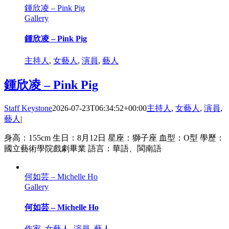
鍾欣凌 – Pink Pig
Gallery
鍾欣凌 – Pink Pig
主持人
,
女藝人
,
演員
,
藝人
鍾欣凌 – Pink Pig
Staff Keystone
2026-07-23T06:34:52+00:00
主持人
,
女藝人
,
演員
,
藝人
|
身高：155cm 生日：8月12日 星座：獅子座 血型：O型 學歷：
國立藝術學院戲劇畢業 語言：華語、閩南語
何如芸 – Michelle Ho
Gallery
何如芸 – Michelle Ho
作家
,
女藝人
,
演員
,
藝人