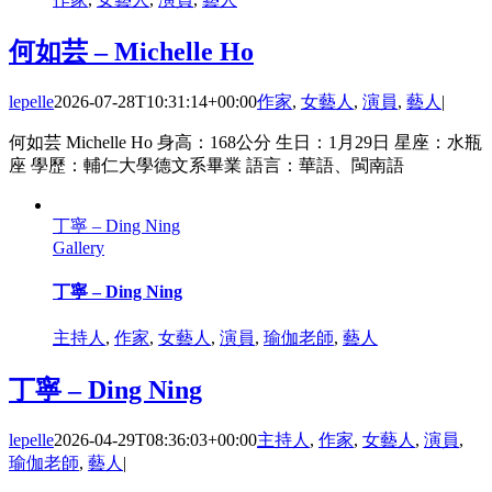
何如芸 – Michelle Ho
lepelle
2026-07-28T10:31:14+00:00
作家
,
女藝人
,
演員
,
藝人
|
何如芸 Michelle Ho 身高：168公分 生日：1月29日 星座：水瓶
座 學歷：輔仁大學德文系畢業 語言：華語、閩南語
丁寧 – Ding Ning
Gallery
丁寧 – Ding Ning
主持人
,
作家
,
女藝人
,
演員
,
瑜伽老師
,
藝人
丁寧 – Ding Ning
lepelle
2026-04-29T08:36:03+00:00
主持人
,
作家
,
女藝人
,
演員
,
瑜伽老師
,
藝人
|