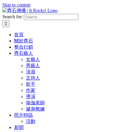
Skip to content
Search for:
首頁
關於齊石
整合行銷
齊石藝人
女藝人
男藝人
演員
主持人
歌手
作家
導演
瑜伽老師
健身教練
照片特區
活動
新聞