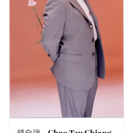
趙自強 – Chao Tzu Chiang