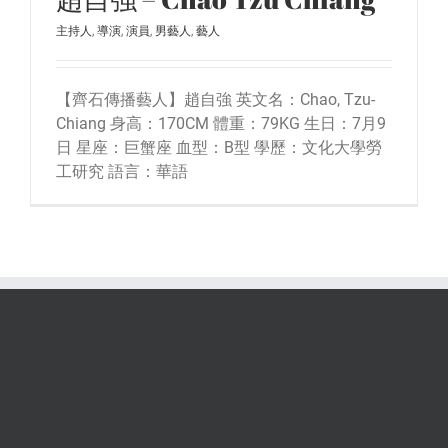
主持人
,
導演
,
演員
,
男藝人
,
藝人
【齊石傳播藝人】趙自強 英文名：Chao, Tzu-
Chiang 身高：170CM 體重：79KG 生日：7月9
日 星座：巨蟹座 血型：B型 學歷：文化大學勞
工研究 語言：華語