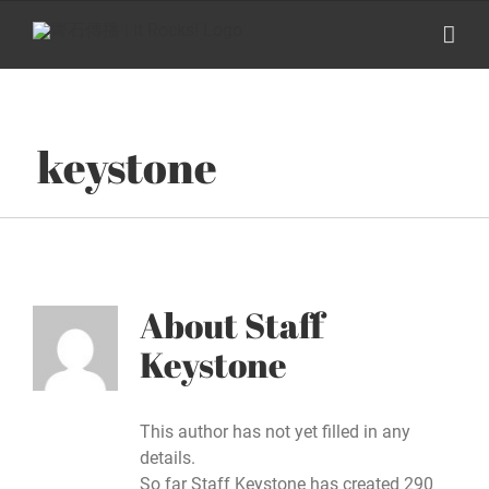
Skip
to
content
keystone
About
Staff
Keystone
This author has not yet filled in any
details.
So far Staff Keystone has created 290