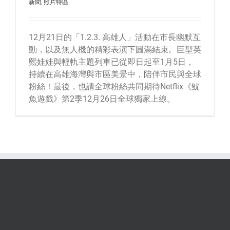
新聞
,
照片特區
12月21日的「1.2.3. 高雄人」活動在市長幽默互
動，以及無人機的精彩表演下圓滿結束。巨型英
熙娃娃與輕軌主題列車已從即日起至1月5日，
持續在高雄海灣與市區美景中，陪伴市民與全球
粉絲！最後，也請全球粉絲共同期待Netflix《魷
魚遊戲》第2季12月26日全球獨家上線。