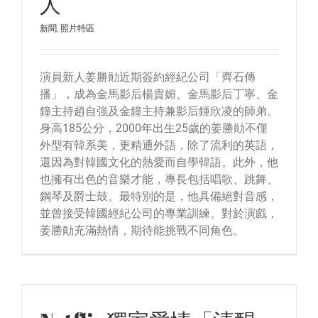
人
新聞
,
照片特區
演員新人姜勝勛近期簽約經紀公司「齊石傳
播」，成為金馬影后楊貴媚、金馬影后丁寧、金
鐘主持趙自強及金鐘主持兼影后鍾欣凌的師弟。
身高185公分，2000年出生25歲的姜勝勛不僅
外型有韓系美，更精通外語，除了流利的英語，
還因為對韓國文化的熱愛而自學韓語。此外，他
也擁有出色的音樂才能，專長包括唱歌、跳舞、
鋼琴及爵士鼓。最特別的是，他具備絕對音感，
並曾接受韓國經紀公司的專業訓練。對於演戲，
姜勝勛充滿熱情，期待能挑戰不同角色。