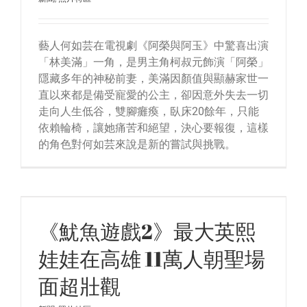
藝人何如芸在電視劇《阿榮與阿玉》中驚喜出演
「林美滿」一角，是男主角柯叔元飾演「阿榮」
隱藏多年的神秘前妻，美滿因顏值與顯赫家世一
直以來都是備受寵愛的公主，卻因意外失去一切
走向人生低谷，雙腳癱瘓，臥床20餘年，只能
依賴輪椅，讓她痛苦和絕望，決心要報復，這樣
的角色對何如芸來說是新的嘗試與挑戰。
在
《魷魚遊戲2》最大英熙
娃娃在高雄 11萬人朝聖場
面超壯觀