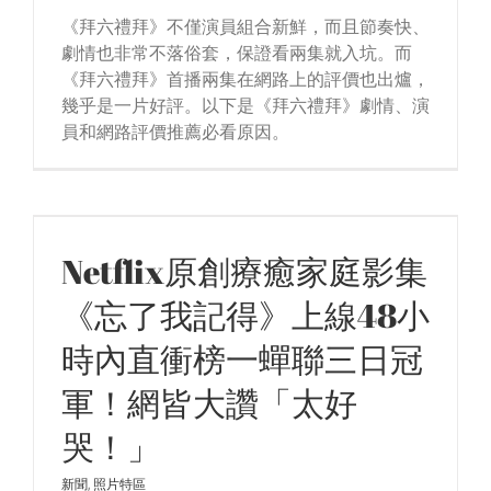
《拜六禮拜》不僅演員組合新鮮，而且節奏快、
劇情也非常不落俗套，保證看兩集就入坑。而
《拜六禮拜》首播兩集在網路上的評價也出爐，
幾乎是一片好評。以下是《拜六禮拜》劇情、演
員和網路評價推薦必看原因。
Netflix原創療癒家庭影集
《忘了我記得》上線48小
時內直衝榜一蟬聯三日冠
軍！網皆大讚「太好
哭！」
新聞
,
照片特區