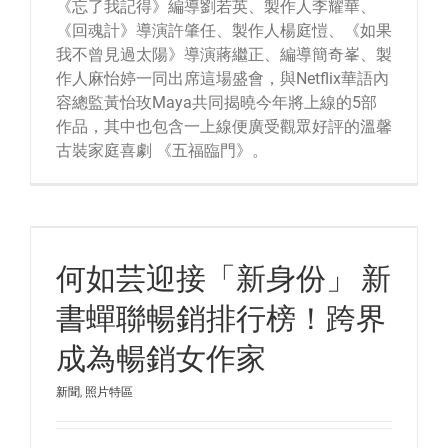
《忘了我記得》編導劉若英、製作人李耀華、
《回魂計》導演許肇任、製作人楊庭愷、《如果
我不曾見過太陽》導演蔣繼正、編導簡奇峯、製
作人麻怡婷一同出席這場盛會，與Netflix華語內
容總監黃怡玫Maya共同揭曉今年將上線的5部
作品，其中也包含一上線便廣受觀眾好評的溫馨
古裝家庭喜劇 《五福臨門》。
何如芸迎接「新身份」 新
書蟬聯暢銷排行榜！跨界
成為暢銷女作家
新聞
,
照片特區