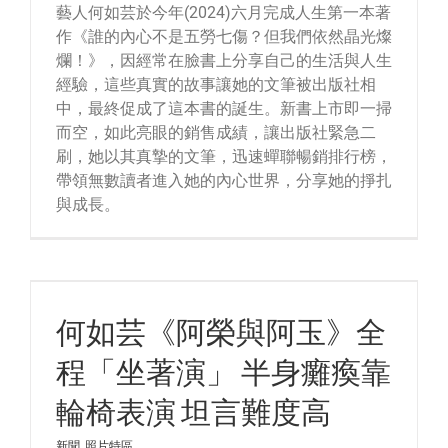
藝人何如芸於今年(2024)六月完成人生第一本著
作《誰的內心不是五勞七傷？但我們依然晶光燦
爛！》，因經常在臉書上分享自己的生活與人生
經驗，這些真實的故事讓她的文筆被出版社相
中，最終促成了這本書的誕生。新書上市即一掃
而空，如此亮眼的銷售成績，讓出版社緊急二
刷，她以其真摯的文筆，迅速蟬聯暢銷排行榜，
帶領無數讀者進入她的內心世界，分享她的掙扎
與成長。
何如芸《阿榮與阿玉》全
程「坐著演」 半身癱瘓靠
輪椅表演 坦言難度高
新聞
,
照片特區