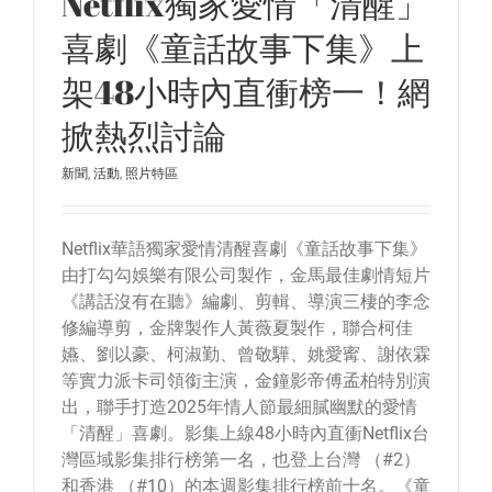
Netflix獨家愛情「清醒」
喜劇《童話故事下集》上
架48小時內直衝榜一！網
掀熱烈討論
新聞
,
活動
,
照片特區
Netflix華語獨家愛情清醒喜劇《童話故事下集》
由打勾勾娛樂有限公司製作，金馬最佳劇情短片
《講話沒有在聽》編劇、剪輯、導演三棲的李念
修編導剪，金牌製作人黃薇夏製作，聯合柯佳
嬿、劉以豪、柯淑勤、曾敬驊、姚愛寗、謝依霖
等實力派卡司領銜主演，金鐘影帝傅孟柏特別演
出，聯手打造2025年情人節最細膩幽默的愛情
「清醒」喜劇。影集上線48小時內直衝Netflix台
灣區域影集排行榜第一名，也登上台灣 （#2）
和香港 （#10）的本週影集排行榜前十名。《童