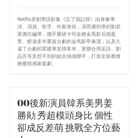
Netflix原創華語影集《忘了我記得》由身兼導
演、演員、歌手、作家身份，演而優則導的劉若
英擔任編導，攜手重磅卡司金鐘金馬影后謝盈
萱、睽違多年重返台劇的金馬影帝秦漢，以及久
違了台劇的霍建華友情客串，更聯合周采詩、劉
品言等意想不到的組合強強聯手，打造全新都會
療癒情感家庭劇。
00後新演員韓系美男姜
勝勛 秀超模頭身比 個性
卻成反差萌 挑戰全方位藝