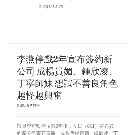
blog entries.
李燕停戲2年宣布簽約新
公司 成楊貴媚、鍾欣凌、
丁寧師妹 想試不善良角色
越怪越興奮
新聞
,
照片特區
演員李燕暫停拍戲2年多，今日（8日）宣布簽
約新公司齊石傳播，成影后楊貴媚、鍾欣凌、丁