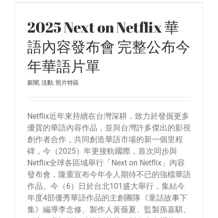
2025 Next on Netflix 華
語內容發布會 完整公布今
年華語片單
新聞
,
活動
,
照片特區
Netflix近年來持續在台灣深耕，致力於發掘更多
優質的華語內容作品，並與台灣許多傑出的影視
創作者合作，共同創造華語市場的新一個里程
碑，今（2025）年更接軌國際，首次同步與
Netflix全球各區域舉行「Next on Netflix」內容
發布會，隆重宣布今年令人期待不已的強檔華語
作品。今（6）日於台北101盛大舉行，集結今
年度4部優秀華語作品的主創團隊《童話故事下
集》編導李念修、製作人黃薇夏、監製孫嘉騏、