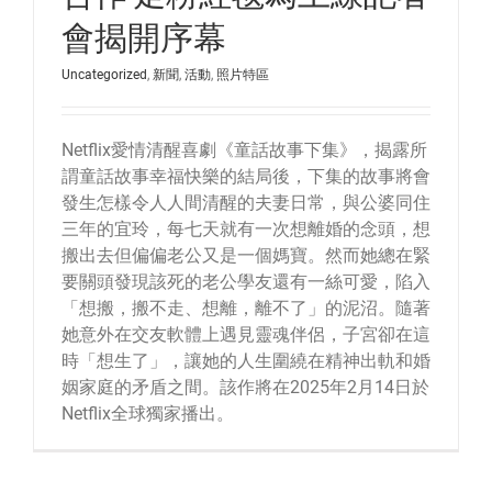
會揭開序幕
Uncategorized
,
新聞
,
活動
,
照片特區
Netflix愛情清醒喜劇《童話故事下集》，揭露所
謂童話故事幸福快樂的結局後，下集的故事將會
發生怎樣令人人間清醒的夫妻日常，與公婆同住
三年的宜玲，每七天就有一次想離婚的念頭，想
搬出去但偏偏老公又是一個媽寶。然而她總在緊
要關頭發現該死的老公學友還有一絲可愛，陷入
「想搬，搬不走、想離，離不了」的泥沼。隨著
她意外在交友軟體上遇見靈魂伴侶，子宮卻在這
時「想生了」，讓她的人生圍繞在精神出軌和婚
姻家庭的矛盾之間。該作將在2025年2月14日於
Netflix全球獨家播出。