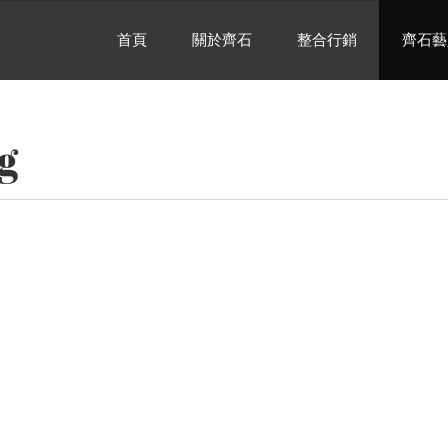
首頁
關於齊石
整合行銷
齊石藝
g