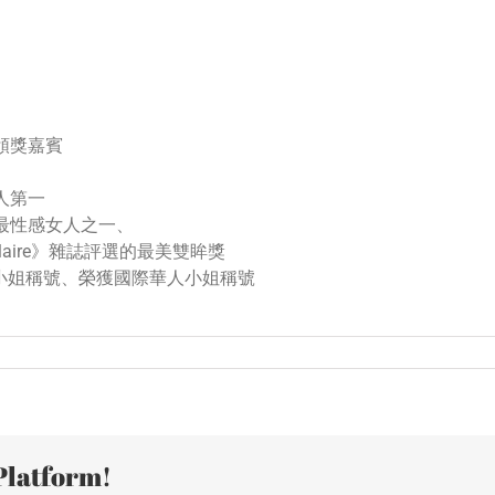
任頒獎嘉賓
人第一
洲最性感女人之一、
laire》雜誌評選的最美雙眸獎
人小姐稱號、榮獲國際華人小姐稱號
Platform!