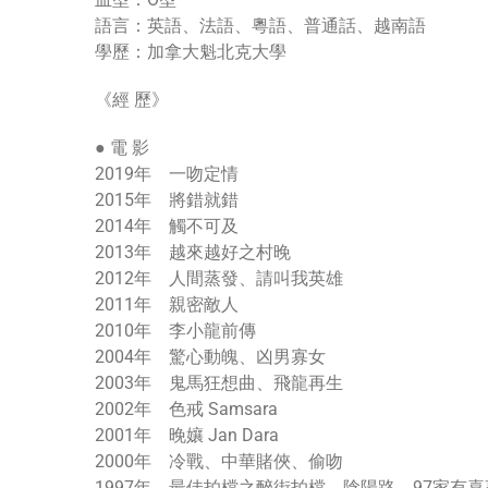
語言：英語、法語、粵語、普通話、越南語
學歷：加拿大魁北克大學
《經 歷》
● 電 影
2019年 一吻定情
2015年 將錯就錯
2014年 觸不可及
2013年 越來越好之村晚
2012年 人間蒸發、請叫我英雄
2011年 親密敵人
2010年 李小龍前傳
2004年 驚心動魄、凶男寡女
2003年 鬼馬狂想曲、飛龍再生
2002年 色戒 Samsara
2001年 晚孃 Jan Dara
2000年 冷戰、中華賭俠、偷吻
1997年 最佳拍檔之醉街拍檔、陰陽路、97家有喜