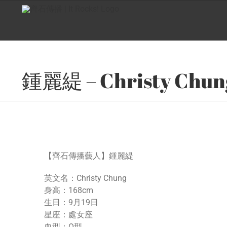
Skip
to
content
鍾麗緹 – Christy Chun
【齊石傳播藝人】鍾麗緹
英文名：Christy Chung
身高：168cm
生日：9月19日
星座：處女座
血型：O型