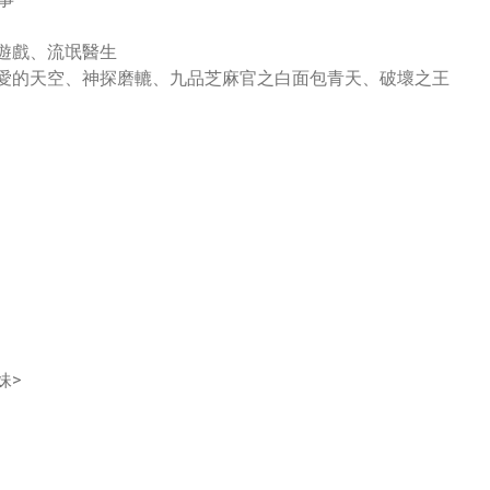
險遊戲、流氓醫生
戀愛的天空、神探磨轆、九品芝麻官之白面包青天、破壞之王
妹>