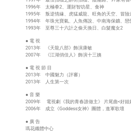
1996年 太極拳2、運財智叻星、食神
1995年 叛逆情緣、虎猛威龍、旺角的天空、冒
1994年 年珠光寶氣、人魚傳說、中南海保鑣、
1993年 至尊三十六計之偷天換日、白髮魔女2
● 電 視
2013年 《天龍八部》飾演康敏
2007年 《江湖俏佳人》飾演十三姨
● 電 視 節 目
2013年 中國魅力（評審）
2013年 人生第一次
● 音 樂
2009年 電視劇《我的青春誰做主》 片尾曲<好姐
2006年 成立《Goddess女神》團體，進軍歌壇
● 廣 告
瑪花纖體中心