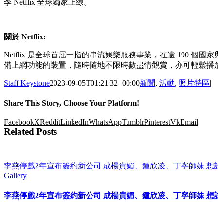
季 Netflix 全球獨家上線。
關於 Netflix:
Netflix 是全球首屈一指的串流娛樂服務事業，在逾 190
備上網功能的裝置，隨時隨地不限時數盡情觀賞，亦可輕鬆播
Staff Keystone
2023-09-05T01:21:32+00:00
新聞
,
活動
,
照片特區
|
Share This Story, Choose Your Platform!
Facebook
X
Reddit
LinkedIn
WhatsApp
Tumblr
Pinterest
Vk
Email
Related Posts
李燕停戲2年宣布簽約新公司 成楊貴媚、鍾欣凌、丁寧師妹 想
Gallery
李燕停戲2年宣布簽約新公司 成楊貴媚、鍾欣凌、丁寧師妹 想