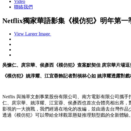
Video
聯絡我們
Netflix獨家華語影集《模仿犯》明年
View Larger Image
吳慷仁、庹宗華、侯彥西《模仿犯》查案默契佳 庹宗華片場逗
《模仿犯》姚淳耀、江宜蓉飾記者對槓林心如 姚淳耀透露對戲
Netflix 與瀚草文創事業股份有限公司、南方電影有限公司
仁、庹宗華、姚淳耀、江宜蓉、侯彥西也首次合體亮相出席，
影視的一大挑戰，我們經過在地化的改編，並由過去台灣作品
透過《模仿犯》可以帶給全球觀眾懸疑推理類型戲的全新體驗