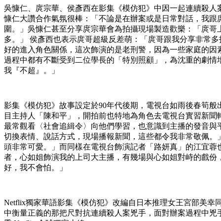
吳慷仁、庹宗華、侯彥西在影集《模仿犯》中因一起連續殺人
慷仁大讚合作氣氛很棒：「不論是在辦案或是日常對話，我跟
圍。」吳慷仁甚至分享庹宗華會為拍攝現場製造歡樂：「庹哥
多。」 侯彥西也表示庹哥超級反差萌：「庹哥跟我分享非常
好的進入角色關係，這次飾演的是老刑警，因為一些家庭的因
過程中都有不斷受到二位學長的「特別照顧」，為沈重的劇情
我『不超』。」
影集《模仿犯》故事設定於90年代後期，電視台如雨後春筍般
目主持人「陳和平」，開拍前也特地為角色去電視台實習新聞
最常觀看〈社會追緝令〉向他們學習，也意識到主播的發音與
切換表情、說話方式，現場播報新聞，這些都令我非常敬佩。
頭非常可愛。」而同樣在電視台飾演記者「路妍真」的江宜蓉
者，心如姐飾演我的上司大主播，有幾場與心如姐對峙的戲份
好，我不會怕。」
Netflix獨家華語影集《模仿犯》改編自日本推理女王宮部
中衡量正義的那把尺對抗連續殺人案兇手，面對辦案過程中兇手