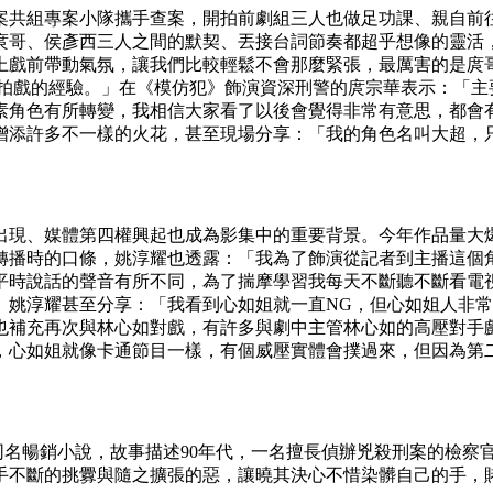
案共組專案小隊攜手查案，開拍前劇組三人也做足功課、親自前
庹哥、侯彥西三人之間的默契、丟接台詞節奏都超乎想像的靈活
上戲前帶動氣氛，讓我們比較輕鬆不會那麼緊張，最厲害的是庹
多拍戲的經驗。」在《模仿犯》飾演資深刑警的庹宗華表示：「主
素角色有所轉變，我相信大家看了以後會覺得非常有意思，都會
增添許多不一樣的火花，甚至現場分享：「我的角色名叫大超，
出現、
媒體第四權興起也成為影集中的重要背景
。今年作品量大
轉播時的口條，姚淳耀也透露：「我為了飾演從記者到主播這個
平時說話的聲音有所不同，為了揣摩學習我每天不斷聽不斷看電
」姚淳耀甚至分享：「我看到心如姐就一直NG，但心如姐人非常
也補充再次與林心如對戲，有許多與劇中主管林心如的高壓對手
，心如姐就像卡通節目一樣，有個威壓實體會撲過來，但因為第
美幸同名暢銷小說，故事描述90年代，一名擅長偵辦兇殺刑案的檢
不斷的挑釁與隨之擴張的惡，讓曉其決心不惜染髒自己的手，賭