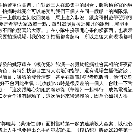
往檢警單位實習，而對於三人在影集中的組合，飾演檢察官的吳
，拍攝時就完全可以感受到我們三個人在同一艘船上的團隊氛
哥一上戲就立刻收回笑容，馬上進入狀況，跟庹哥對戲學習到很
要是希望大家放鬆一點，跟對戲演員拉近彼此的距離，就能更
有不同的驚喜給大家。」在小隊中扮演開心果的侯彥西，也表示
只要拍攝現場叫我的名字拍攝都會超時，所以之後大家現場都叫
爆發的姚淳耀在《模仿犯》飾演一名勇於挖掘社會真相的深夜節
角色，有特別找節目主持人洪培翔指導、還有現場主播做訪談，
視節目，讓我的發音清楚，甚至在跟電視記者吃飯時，他們立刻
好不會因此生氣；心如姐NG時是很反差的一個人，會吐一下舌
戲：「這次跟隨心如姐的腳步從《華燈》一起轉行，成為電視記
二次合作後有經驗了，這次演起來蠻過癮的，因為心如姐人很
察官郭曉其（吳慷仁 飾）面對當時第一起的連續殺人命案，以他心
上人生也要拖出兇手的犯案證據。《模仿犯》將於2023年第一