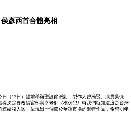
蓉、侯彥西首合體亮相
線，今日（12日）提前舉辦聖誕節派對，製作人曾瀚賢、演員吳慷
當從決定要改編宮部美幸老師《模仿犯》時我們就知道這是台灣
的連續殺人案，呈現出一個屬於華語市場的獨特作品，希望明年