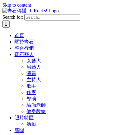
Skip to content
Search for:
首頁
關於齊石
整合行銷
齊石藝人
女藝人
男藝人
演員
主持人
歌手
作家
導演
瑜伽老師
健身教練
照片特區
活動
新聞