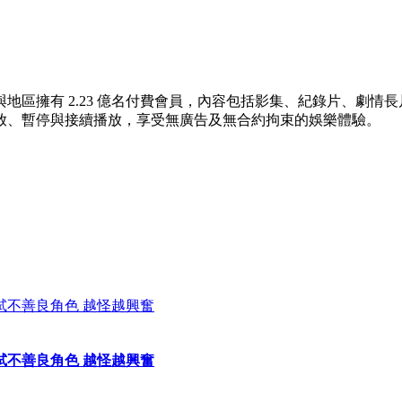
 個國家與地區擁有 2.23 億名付費會員，內容包括影集、紀錄片
放、暫停與接續播放，享受無廣告及無合約拘束的娛樂體驗。
試不善良角色 越怪越興奮
試不善良角色 越怪越興奮