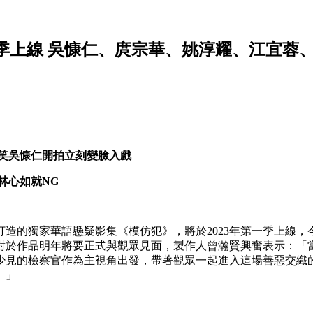
第一季上線 吳慷仁、庹宗華、姚淳耀、江宜
笑吳慷仁開拍立刻變臉入戲
林心如就NG
攜手打造的獨家華語懸疑影集《模仿犯》，將於2023年第一季上
對於作品明年將要正式與觀眾見面，製作人曾瀚賢興奮表示：「
少見的檢察官作為主視角出發，帶著觀眾一起進入這場善惡交織
。」