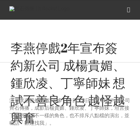
Skip
to
content
李燕停戲2年宣布簽
約新公司 成楊貴媚、
鍾欣凌、丁寧師妹 想
View
試不善良角色 越怪越
Larger
演員李燕暫停拍戲2年多，今日（8日）宣布簽約新公司
Image
齊石傳播，成影后楊貴媚、鍾欣凌、丁寧師妹，坦言接
興奮
下來想嘗試不一樣的角色，也不排斥八點檔的演出，並
喊話「歡迎找我」。