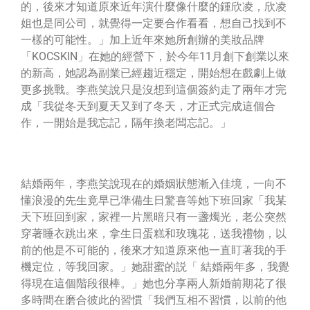
的，後來才知道原來近年演什麼像什麼的鍾欣凌，欣凌
姐也是同公司，就覺得一定要合作看看，想自己找到不
一樣的可能性。」加上近年來她所創辦的美妝品牌
「KOCSKIN」在她的經營下，於今年11月創下創業以來
的新高，她認為副業已經趨近穩定，開始想在戲劇上做
更多挑戰。李燕笑說只是沒想到這個簽約走了兩年才完
成「我從冬天到夏天又到了冬天，才正式完成這個合
作，一開始是我忘記，隔年換老闆忘記。」
結婚兩年，李燕笑說現在的婚姻狀態漸入佳境，一向不
懂浪漫的先生竟早已準備生日驚喜等她下班回家「我某
天下班回到家，家裡一片黑暗只有一盞燭光，老公突然
穿著睡衣跳出來，拿生日蛋糕和玫瑰花，送我禮物，以
前的他是不可能的，後來才知道原來他一直盯著我的手
機定位，等我回家。」她甜蜜的説「 結婚兩年多，我覺
得現在這個階段很棒。」她也分享兩人新婚前期花了很
多時間在磨合彼此的習慣「我們互相不習慣，以前的他