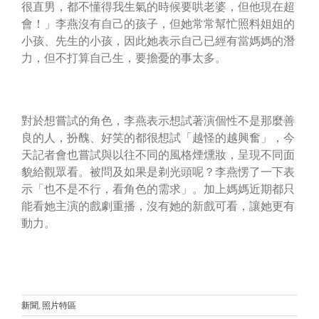
很直男，都不懂得我生氣的時候要哄老婆，但他現在超
會！」李燕沒有自己的孩子，但她常常幫忙照料姐姐的
小孩、先生的小孩，因此她表示自己已經有當媽媽的潛
力，但不打算自己生，要擔憂的事太多。
對於想嘗試的角色，李燕表示想試著演個性不是那麼善
良的人，扮醜、好笑的都很想試「越怪的越興奮」，今
《拜
天記者會也嘗試與以往不同的風格煙燻妝，呈現不同面
六
貌給觀眾看。被問及如果是剃光頭呢？李燕愣了一下表
禮
示「也不是不行，看角色的需求」。加上媽媽近期都只
拜》
能看她主演的戲劇重播，沒有她的新戲可看，讓她更有
評
動力。
價
好
看！
劇
情
新聞
,
照片特區