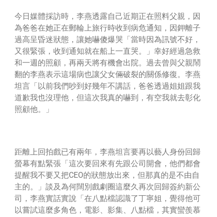
今日媒體採訪時，李燕透露自己近期正在照料父親，因
為爸爸在她正在郵輪上旅行時收到病危通知，因鉀離子
過高呈昏迷狀態，讓她嚇傻爆哭「當時因為訊號不好，
又很緊張，收到通知就在船上一直哭。」幸好經過急救
和一週的照顧，再兩天將有機會出院。過去曾與父親鬧
翻的李燕表示這場病也讓父女倆破裂的關係修復。李燕
坦言「以前我們吵到好幾年不講話，爸爸透過姐姐跟我
道歉我也沒理他，但這次我真的嚇到，有空我就去彰化
照顧他。」
距離上回拍戲已有兩年，李燕坦言要再以藝人身份回歸
螢幕有點緊張「這次要回來有先跟公司開會，他們都會
提醒我不要又把CEO的狀態放出來，但那真的是不由自
主的。」談及為何闊別戲劇圈這麼久再次回歸簽約新公
司，李燕實話實說「在八點檔認識了丁寧姐，覺得他可
以嘗試這麼多角色，電影、影集、八點檔，其實蠻羨慕