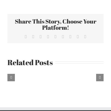
演
員
有
創
Share This Story, Choose Your
意、
Platform!
不
Facebook
X
Reddit
LinkedIn
WhatsApp
Tumblr
Pinterest
Vk
Email
搞
笑
卻
很
Related Posts
好
笑：
鍾
欣
凌、
丁
寧、
孫