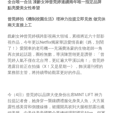
全台唯一合法 凍齡女神曾莞婷連續兩年唯一指定品牌
點亮愛美女性希望
曾莞婷拍《機制校園生活》埋神力拉提立即見效 做完休
兩天直接上工
戲劇女神曾莞婷橫跨影視兩大領域，累積將近六十部影
視作品，今年更以Netflix獨家華語愛情喜劇《媽，別鬧
了！》愛開車的老司機——充滿費洛蒙的生物老師一角
再次掀起話題，圈粉無數，導演陳慧翎更是讚譽：「曾
莞婷人氣不僅在北台灣，更紅遍大甲溪以南！」曾莞婷
透露
目前正在拍攝《X！又是星期一》，飾演週刊裡的
業務部主管，將持續帶給觀眾更好的作品
。
今（4日）曾莞婷以品牌大使身份出席
MINT LIFT 神力
拉提記者會
，她身穿一襲鑲鑽禮服化身美人魚，大方展
露性感美背和側腰線條，裙擺開高衩到大腿根部露出纖
細美腿，由
美佳美帝國際企業總經理郭國宏Allen，領軍