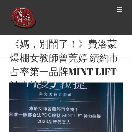
Skip
to
content
《媽，別鬧了！》費洛蒙
爆棚女教師曾莞婷 續約市
占率第一品牌MINT LIFT
神力拉提
View
Larger
Image