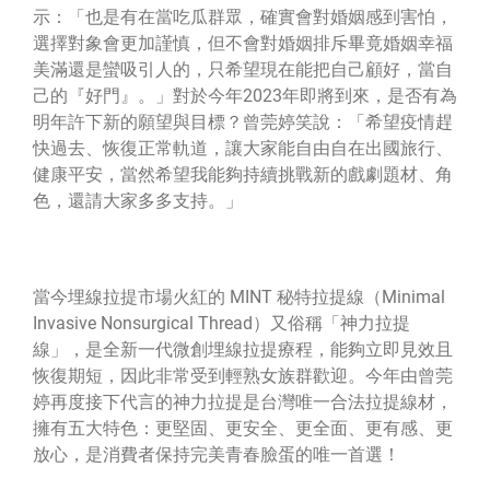
示：「也是有在當吃瓜群眾，確實會對婚姻感到害怕，
選擇對象會更加謹慎，但不會對婚姻排斥畢竟婚姻幸福
美滿還是蠻吸引人的，只希望現在能把自己顧好，當自
己的『好門』。」對於今年2023年即將到來，是否有為
明年許下新的願望與目標？曾莞婷笑說：「希望疫情趕
快過去、恢復正常軌道，讓大家能自由自在出國旅行、
健康平安，當然希望我能夠持續挑戰新的戲劇題材、角
色，還請大家多多支持。
」
當今埋線拉提市場火紅的 MINT 秘特拉提線（Minimal
Invasive Nonsurgical Thread）又俗稱「神力拉提
線」，是全新一代微創埋線拉提療程，能夠立即見效且
恢復期短，因此非常受到輕熟女族群歡迎。今年由曾莞
婷再度接下代言的神力拉提是台灣唯一合法拉提線材，
擁有五大特色：更堅固、更安全、更全面、更有感、更
放心，是消費者保持完美青春臉蛋的唯一首選！