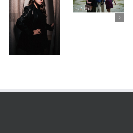
新
凌、丁寧、
衝榜一蟬聯
貴
孫淑媚大齡
三日冠軍！
閨蜜攜手下
網皆大讚
師
半場人生、
「太好
善
第一集不小
哭！」
怪
心看哭了