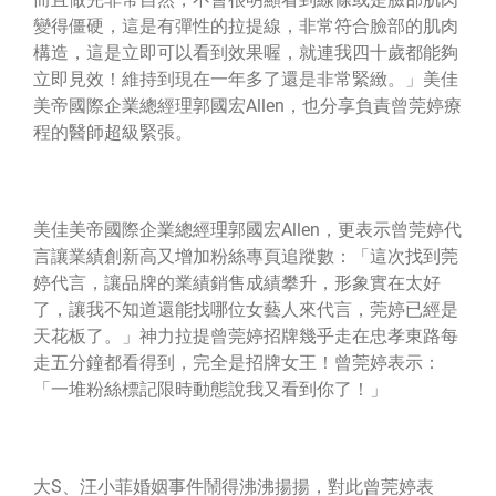
變得僵硬，這是有彈性的拉提線，非常符合臉部的肌肉
構造，這是立即可以看到效果喔，就連我四十歲都能夠
立即見效！維持到現在一年多了還是非常緊緻。」
美佳
美帝國際企業總經理郭國宏Allen，也分享負責曾莞婷療
程的醫師超級緊張。
美佳美帝國際企業總經理郭國宏Allen，更表示曾莞婷代
言讓業績創新高又增加粉絲專頁追蹤數：「這次找到莞
婷代言，讓品牌的業績銷售成績攀升，形象實在太好
了，讓我不知道還能找哪位女藝人來代言，莞婷已經是
天花板了。」神力拉提曾莞婷招牌幾乎走在忠孝東路每
走五分鐘都看得到，完全是招牌女王！曾莞婷表示：
「一堆粉絲標記限時動態說我又看到你了！」
大S、汪小菲婚姻事件鬧得沸沸揚揚，對此曾莞婷表