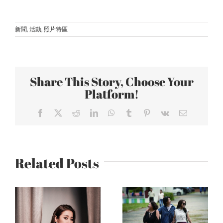
新聞
,
活動
,
照片特區
Share This Story, Choose Your
Platform!
Facebook
X
Reddit
LinkedIn
WhatsApp
Tumblr
Pinterest
Vk
Email
《拜六禮
Related Posts
拜》評價好
Netflix原創
看！劇情演
療癒家庭影
員有創意、
集《忘了我
不搞笑卻很
記得》上線
年
好笑：鍾欣
48小時內直