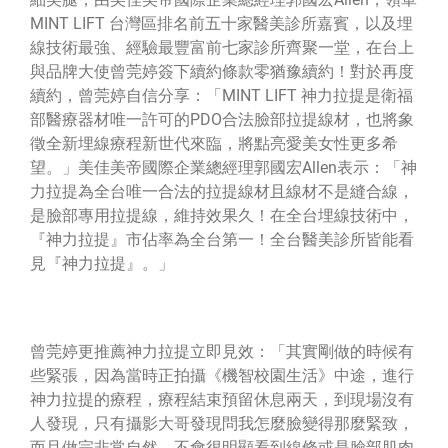
MINT LIFT 台灣區排名前五十家醫美診所嘉賓，以及埋
線技術最強、經驗最豐富前七家診所齊聚一堂，在台上
與品牌大使曾莞婷簽下續約條款零猶豫續約！對於再度
續約，曾莞婷自信分享：「MINT LIFT 神力拉提是衛福
部醫療器材唯一許可的PDO合法臉部拉提線材，也將象
徵全新埋線療程新世代來臨，將點亮愛美女性更多希
望。」美佳美帝國際企業總經理郭國宏Allen表示：「神
力拉提為全台唯一合法的拉提線材且線材不是縫合線，
是臉部專用拉提線，維持效果久！在全台埋線技術中，
『神力拉提』市佔率為全台第一！全台醫美診所皆能看
見『神力拉提』。」
曾莞婷更推薦神力拉提立即見效：「其實剛做的時候有
些緊張，因為當時正拍攝《
機智校園生活》中途，進行
神力拉提的療程，療程結束預留休息兩天，到現場沒有
人發現，只有攝影大哥發現問我怎麼臉變得那麼緊致，
而且做完非常自然，不會很明顯看到線條或是臉部肌肉