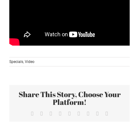
Specials
,
Video
Share This Story, Choose Your
Platform!
Facebook
X
Reddit
LinkedIn
WhatsApp
Tumblr
Pinterest
Vk
Email