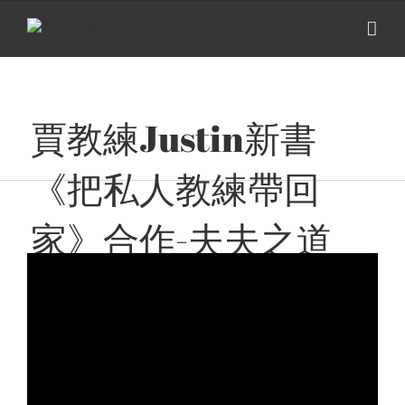
Skip
to
content
賈教練Justin新書
《把私人教練帶回
家》合作-夫夫之道
FuFuknows