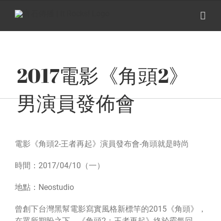
Skip
to
content
2017電影《角頭2》
男演員發佈會
電影《角頭2-王者再起》演員發布會-角頭就是時尚
時間：2017/04/10（一）
地點：Neostudio
曾創下台灣黑幫電影寫實風格新標竿的2015《角頭》，
在眾所期盼之下，《角頭2：王者再起》終於霸氣回