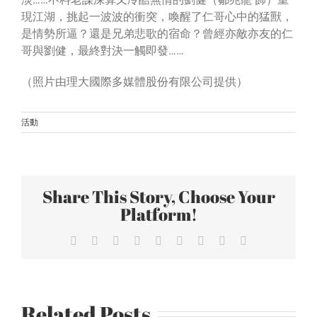
現江湖，挑起一波波的衝突，喚醒了仁哥心中的猛獸，
是情勢所逼？還是兄弟悲歌的宿命？曾經亦敵亦友的仁
哥與劉健，最終對決一觸即發……
（照片由理大國際多媒體股份有限公司提供）
活動
Netflix
獨
家
愛
Share This Story, Choose Your
情
Platform!
「清
醒」
Facebook
X
Reddit
LinkedIn
WhatsApp
Tumblr
Pinterest
Vk
Email
喜
劇
《童
話
Related Posts