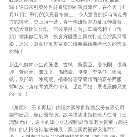
歸！連日來引發外界好奇猜測的演員陣容，在今天（4
月10日）舉行的演員發布會上，令人驚喜的採時尚走秀
方式曝光，史上頭一遭，青一色雄性魅力征服伸展台，
角頭大哥比帥比酷、西裝筆挺走台步華麗亮相！《角
頭》續集做足氣勢，投資方砸重金再次打造台灣黑幫電
影，這次，寫實程度誓言要加倍奉還給期待已久的忠實
粉絲！
新生代鮮肉小生黃騰浩、古斌、吳震亞、唐振剛、張再
興、黃尚禾、陳政文、孫國豪、嘎嘎、李洛洋、張曦
帆，及邵昕、陳萬號、樓學賢等穿著體面的嘉裕西服，
暫時放下角頭間的恩怨情仇、逞凶鬥狠，展現最帥兄弟
的一面！
《角頭2：王者再起》由理大國際多媒體股份有限公司
製作出品，顏正國導演。故事描述北館接班人仁哥（王
識賢 飾），原本的雄心壯志卻囿於角頭老大貴董（高捷
飾）的人情包袱無法伸展，黑色國度變得安逸而恬
淡……不料老謀深算又冷酷無情的劉健（鄒兆龍 飾）重