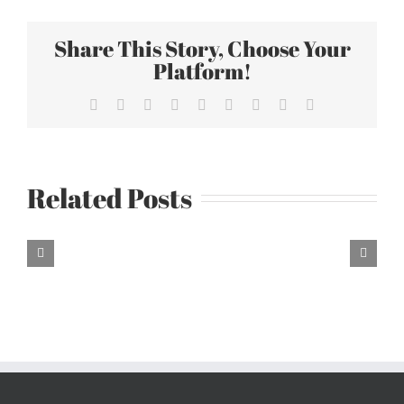
年
宣
Share This Story, Choose Your
布
Platform!
簽
Facebook
X
Reddit
LinkedIn
WhatsApp
Tumblr
Pinterest
Vk
Email
約
新
公
司
Related Posts
成
楊
貴
媚、
鍾
欣
凌、
丁
寧