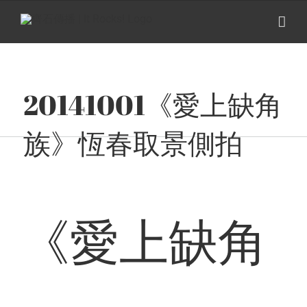
Skip
to
content
20141001《愛上缺角
族》恆春取景側拍
《愛上缺角