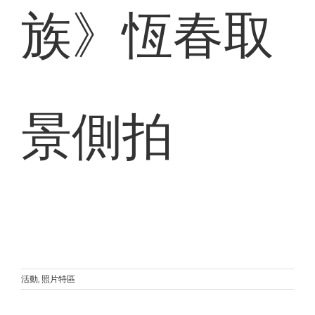
族》恆春取
景側拍
李
燕
停
活動
,
照片特區
戲
2